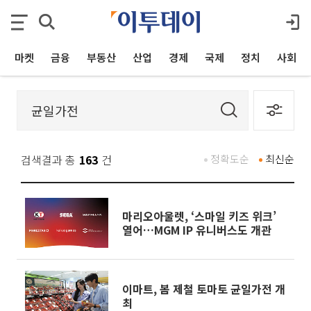
마켓
금융
부동산
산업
경제
국제
정치
사회
검색결과 총
163
건
정확도순
최신순
마리오아울렛, ‘스마일 키즈 위크’
열어…MGM IP 유니버스도 개관
이마트, 봄 제철 토마토 균일가전 개
최