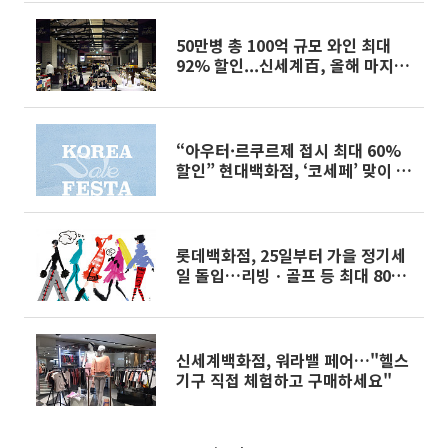
50만병 총 100억 규모 와인 최대
92% 할인...신세계百, 올해 마지막
와인 창고전 연다
“아우터·르쿠르제 접시 최대 60%
할인” 현대백화점, ‘코세페’ 맞이 프
로모션 진행
롯데백화점, 25일부터 가을 정기세
일 돌입…리빙ㆍ골프 등 최대 80%
할인
신세계백화점, 워라밸 페어…"헬스
기구 직접 체험하고 구매하세요"