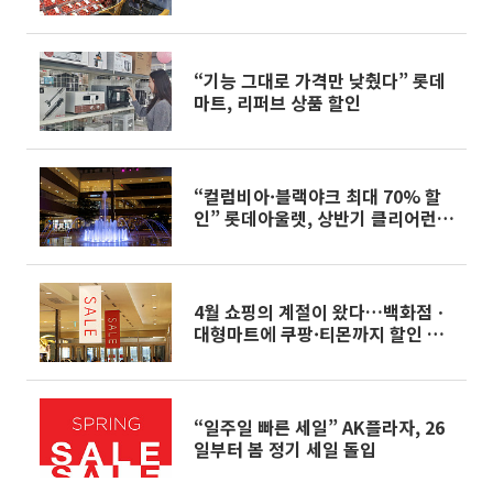
“기능 그대로 가격만 낮췄다” 롯데
마트, 리퍼브 상품 할인
“컬럼비아·블랙야크 최대 70% 할
인” 롯데아울렛, 상반기 클리어런스
세일
4월 쇼핑의 계절이 왔다…백화점ㆍ
대형마트에 쿠팡·티몬까지 할인 총
공세
“일주일 빠른 세일” AK플라자, 26
일부터 봄 정기 세일 돌입