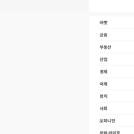
마켓
금융
부동산
산업
경제
국제
정치
사회
오피니언
문화·라이프