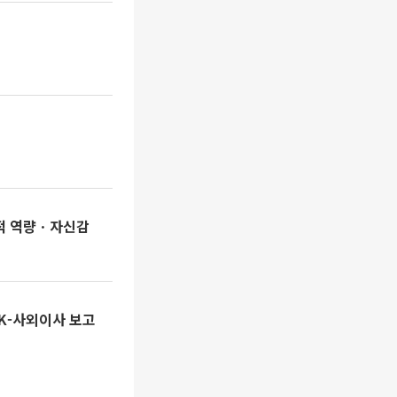
적 역량ㆍ자신감
K-사외이사 보고