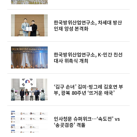
선다
한국방위산업연구소, 차세대 방산
인재 양성 본격화
한국방위산업연구소, K-민간 친선
대사 위촉식 개최
‘김구 손녀’ 김미-빙그레 김호연 부
부, 광복 80주년 ‘뜨거운 애국’
인사청문 슈퍼위크…‘속도전' vs
‘송곳검증' 격돌