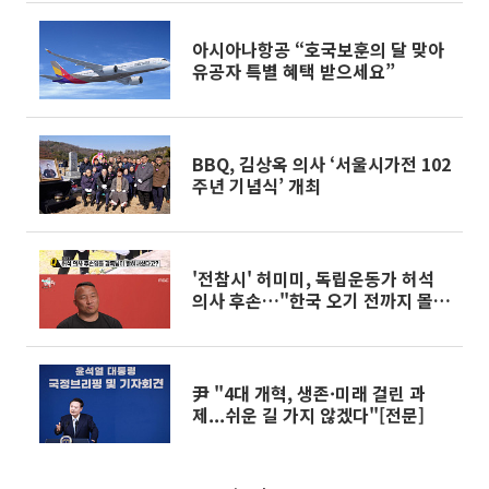
아시아나항공 “호국보훈의 달 맞아
유공자 특별 혜택 받으세요”
BBQ, 김상옥 의사 ‘서울시가전 102
주년 기념식’ 개최
'전참시' 허미미, 독립운동가 허석
의사 후손…"한국 오기 전까지 몰
라"
尹 "4대 개혁, 생존·미래 걸린 과
제...쉬운 길 가지 않겠다"[전문]