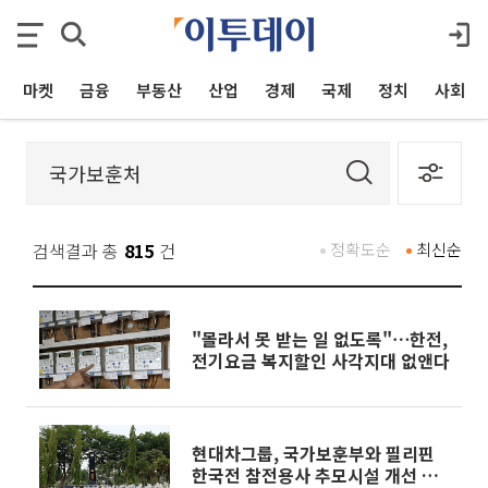
마켓
금융
부동산
산업
경제
국제
정치
사회
검색결과 총
815
건
정확도순
최신순
"몰라서 못 받는 일 없도록"⋯한전,
전기요금 복지할인 사각지대 없앤다
현대차그룹, 국가보훈부와 필리핀
한국전 참전용사 추모시설 개선 나