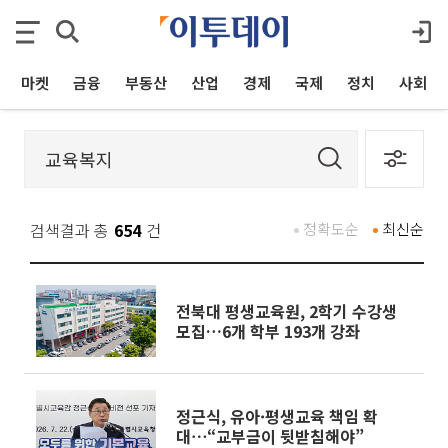
마켓
금융
부동산
산업
경제
국제
정치
사회
검색결과 총
654
건
정확도순
최신순
전북대 평생교육원, 2학기 수강생
모집…6개 학부 193개 강좌
정근식, 유아·평생교육 책임 확
대⋯“교부금이 뒷받침해야”