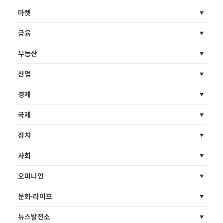
마켓
금융
부동산
산업
경제
국제
정치
사회
오피니언
문화·라이프
뉴스발전소