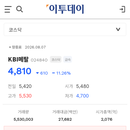
장종료
2026.08.07
KBI메탈
024840
코스닥
금속
4,810
610
11.26%
전일
시가
5,420
5,480
고가
저가
5,530
4,700
거래량
거래대금(백만)
시가총액(억)
5,530,003
27,682
2,076