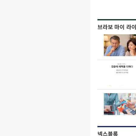
브라보 마이 라
넥스블록