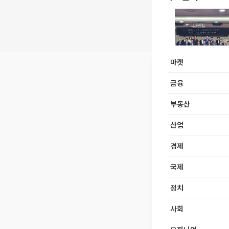
마켓
금융
부동산
산업
경제
국제
정치
사회