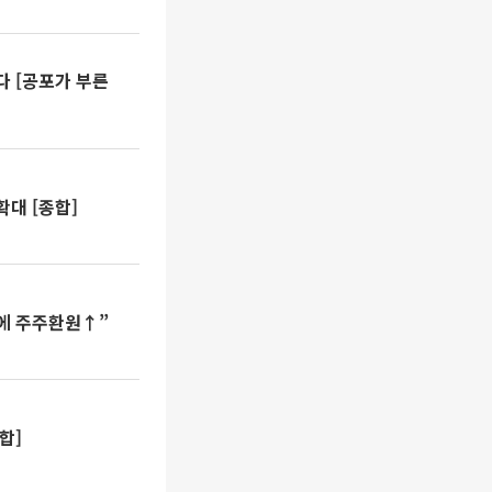
다 [공포가 부른
대 [종합]
적에 주주환원↑”
합]