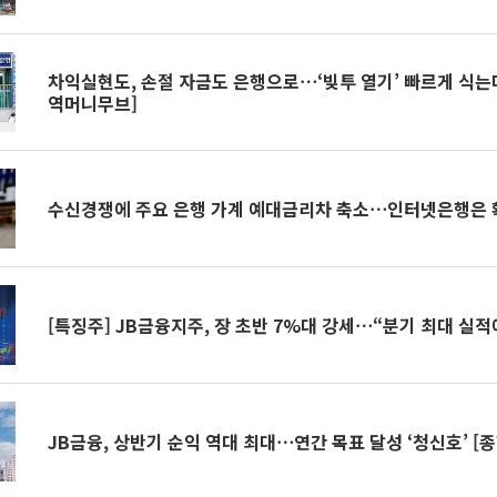
차익실현도, 손절 자금도 은행으로⋯‘빚투 열기’ 빠르게 식는
역머니무브]
수신경쟁에 주요 은행 가계 예대금리차 축소⋯인터넷은행은 확
[특징주] JB금융지주, 장 초반 7%대 강세⋯“분기 최대 실
JB금융, 상반기 순익 역대 최대⋯연간 목표 달성 ‘청신호’ [종