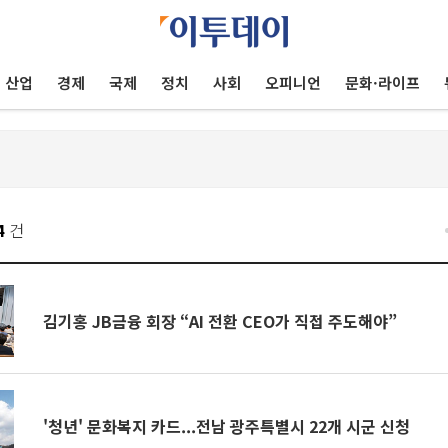
산업
경제
국제
정치
사회
오피니언
문화·라이프
4
건
김기홍 JB금융 회장 “AI 전환 CEO가 직접 주도해야”
'청년' 문화복지 카드...전남 광주특별시 22개 시군 신청