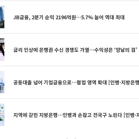
JB금융, 2분기 순익 2196억원⋯5.7% 늘어 역대 최대
금리 인상에 은행권 수신 경쟁도 가열⋯수익성은 ‘양날의 검’
공동대출 넘어 기업금융으로⋯협업 영역 확대 [인뱅·지방은행
지역에 갇힌 지방은행⋯인뱅과 손잡고 전국구 노린다 [인뱅·