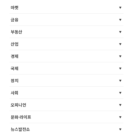
마켓
금융
부동산
산업
경제
국제
정치
사회
오피니언
문화·라이프
뉴스발전소