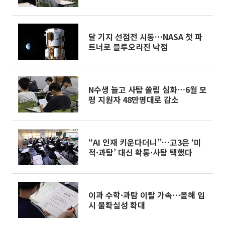
달 기지 선점전 시동…NASA 첫 파
트너로 블루오리진 낙점
N수생 늘고 사탐 쏠림 심화…6월 모
평 지원자 48만명대로 감소
“AI 인재 키운다더니”…고3은 ‘미
적·과탐’ 대신 확통·사탐 택했다
이과 수학·과탐 이탈 가속⋯올해 입
시 불확실성 확대