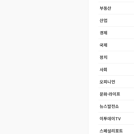
부동산
산업
경제
국제
정치
사회
오피니언
문화·라이프
뉴스발전소
이투데이TV
스페셜리포트