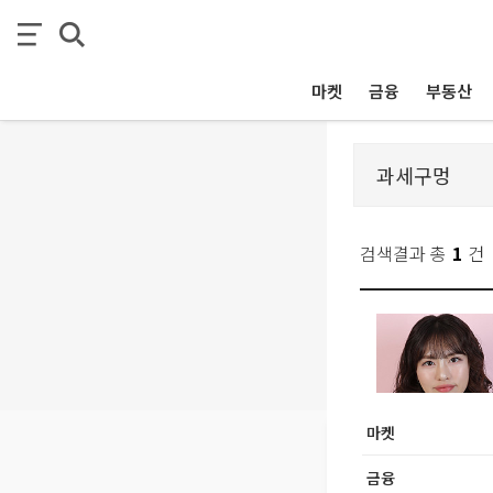
마켓
금융
부동산
검색결과 총
1
건
마켓
금융