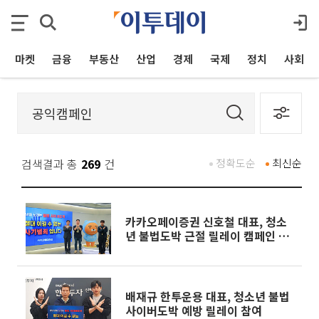
마켓
금융
부동산
산업
경제
국제
정치
사회
검색결과 총
269
건
정확도순
최신순
카카오페이증권 신호철 대표, 청소
년 불법도박 근절 릴레이 캠페인 동
참
배재규 한투운용 대표, 청소년 불법
사이버도박 예방 릴레이 참여