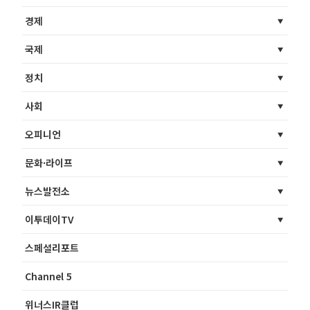
경제
국제
정치
사회
오피니언
문화·라이프
뉴스발전소
이투데이TV
스페셜리포트
Channel 5
위너스IR클럽