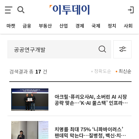
마켓
금융
부동산
산업
경제
국제
정치
사회
검색결과 총
17
건
정확도순
최신순
아크릴-퓨리오사AI, 소버린 AI 시장
공략 맞손…‘K-AI 풀스택’ 인프라
구축
치명률 최대 75% ‘니파바이러스’
팬데믹 막는다…질병청, 백신·치료