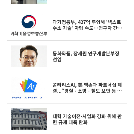
제 동시 개발
과기정통부, 427억 투입해 ‘넥스트
수소 기술’ 자립 속도…연구자 간담
회 진행
동화약품, 장재원 연구개발본부장
선임
폴라리스AI, 美 액손과 파트너십 체
결...“경찰ㆍ소방ㆍ철도 보안 등 공
공 안전 전 분야로 확대”
대학 기술이전·사업화 강화 위해 관
련 규제 대폭 완화