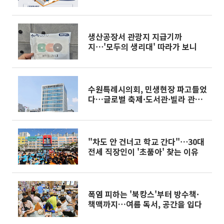
생산공장서 관광지 지급기까
지⋯'모두의 생리대' 따라가 보니
수원특례시의회, 민생현장 파고들었
다…글로벌 축제·도서관·빌라 관리
까지 '송곳 점검'
"차도 안 건너고 학교 간다"⋯30대
전세 직장인이 '초품아' 찾는 이유
폭염 피하는 '북캉스'부터 방수책·
책맥까지…여름 독서, 공간을 입다