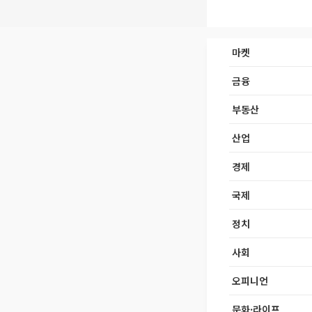
마켓
금융
부동산
산업
경제
국제
정치
사회
오피니언
문화·라이프