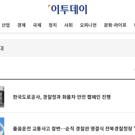
산업
경제
국제
정치
사회
오피니언
문화·라이프
건
한국도로공사, 경찰청과 화물차 안전 캠페인 진행
졸음운전 교통사고 참변…순직 경찰관 영결식 전북경찰청장 '