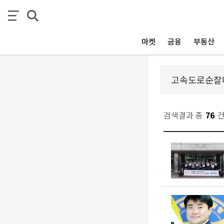
마켓
금융
부동산
검색결과 총
76