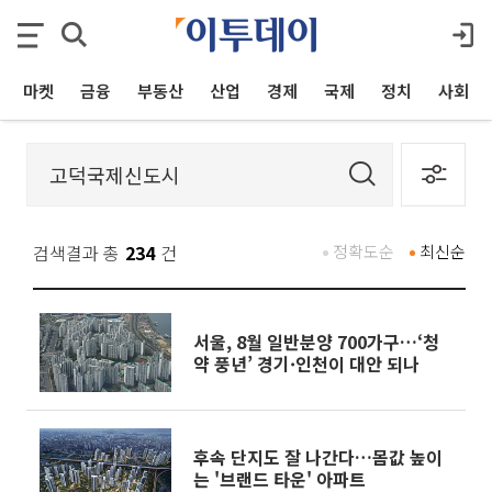
마켓
금융
부동산
산업
경제
국제
정치
사회
검색결과 총
234
건
정확도순
최신순
서울, 8월 일반분양 700가구…‘청
약 풍년’ 경기·인천이 대안 되나
후속 단지도 잘 나간다…몸값 높이
는 '브랜드 타운' 아파트