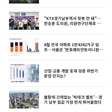
"KTX경기남부역사 뒷북 안 돼"…
한승훈 도의원, 의원연구단체로 정
면돌파
8월 전국 아파트 1만4342가구 입
주…서울은 '반포래미안트리니원'
등 올해 최대
산업·교통 개발 호재 갖춘 하반기
분양 단지는?
불황에 끄떡없는 '빅테크 벨트'⋯경
기 남부 집값 가장 먼저 튀어올랐다