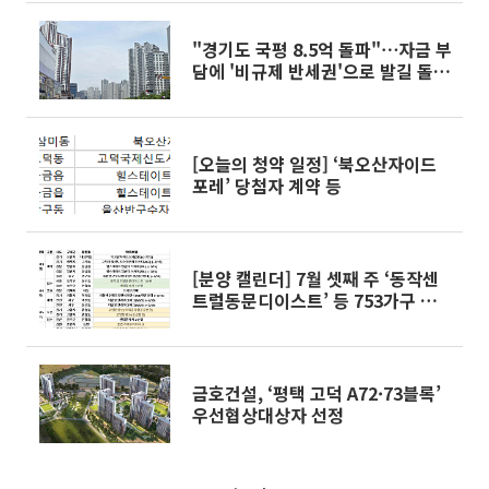
"경기도 국평 8.5억 돌파"⋯자금 부
담에 '비규제 반세권'으로 발길 돌리
나
[오늘의 청약 일정] ‘북오산자이드
포레’ 당첨자 계약 등
[분양 캘린더] 7월 셋째 주 ‘동작센
트럴동문디이스트’ 등 753가구 분
양
금호건설, ‘평택 고덕 A72·73블록’
우선협상대상자 선정