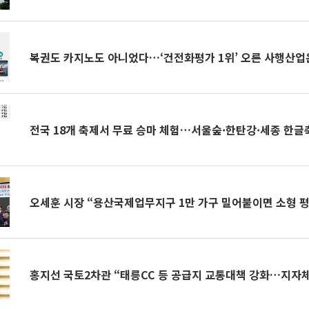
복권도 카지노도 아니었다…‘건전화평가 1위’ 오른 사행산업
전국 18개 축제서 무료 승마 체험…서울숲·한탄강·세종 한글
오세훈 시장 “용산국제업무지구 1만 가구 밀어붙이면 소형 평
홍지선 국토2차관 “태릉CC 등 공급지 교통대책 강화…지자