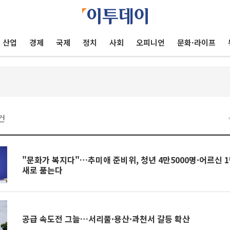
산업
경제
국제
정치
사회
오피니언
문화·라이프
건
"문화가 복지다"…추미애 준비위, 청년 4만5000명·어르신 1
새로 품는다
공급 속도전 그늘…서리풀·용산·과천서 갈등 확산