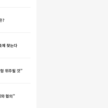
은?
축제 찾는다
형 위주될 것”
체와 협의”