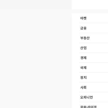
마켓
금융
부동산
산업
경제
국제
정치
사회
오피니언
문화·라이프