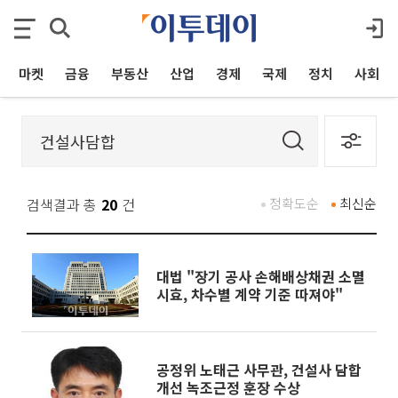
마켓
금융
부동산
산업
경제
국제
정치
사회
검색결과 총
20
건
정확도순
최신순
대법 "장기 공사 손해배상채권 소멸
시효, 차수별 계약 기준 따져야"
공정위 노태근 사무관, 건설사 담합
개선 녹조근정 훈장 수상