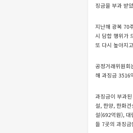
징금을 부과 받았
지난해 광복 70
시 담합 행위가 
또 다시 높아지고
공정거래위원회는 
해 과징금 351
과징금이 부과된 
설, 한양, 한화건
설(692억원), 
들 7곳의 과징금