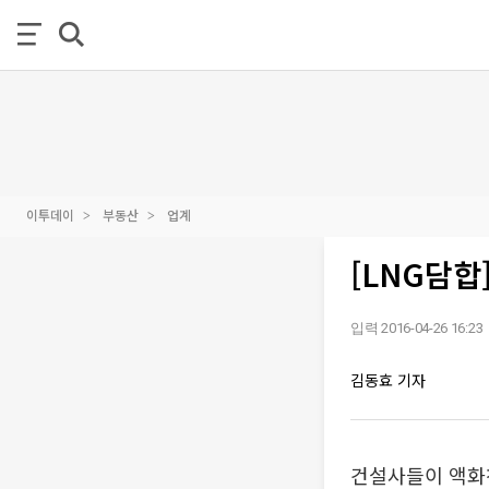
이투데이
부동산
업계
[LNG담합
입력 2016-04-26 16:23
김동효 기자
건설사들이 액화천