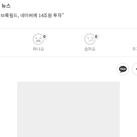
 뉴스
브룩필드, 네이버에 14조원 투자”
0
0
화나요
슬퍼요
추