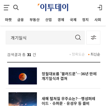
마켓
금융
부동산
산업
경제
국제
정치
사회
검색결과 총
31
건
정확도순
최신순
정월대보름 '블러드문'…36년 만에
개기일식과 겹쳐
새해 펼쳐질 우주쇼는?…행성퍼레
이드ㆍ슈퍼문ㆍ유성우 등 즐비