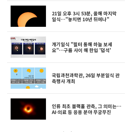
21일 오후 3시 53분, 올해 마지막
일식…"놓치면 10년 뒤에나"
개기일식 "필터 통해 하늘 보세
요"…구름 사이 해 한입 '덥석'
국립과천과학관, 26일 부분일식 관
측행사 개최
인류 최초 블랙홀 관측, 그 의미는…
AI·의료 등 응용 분야 무궁무진