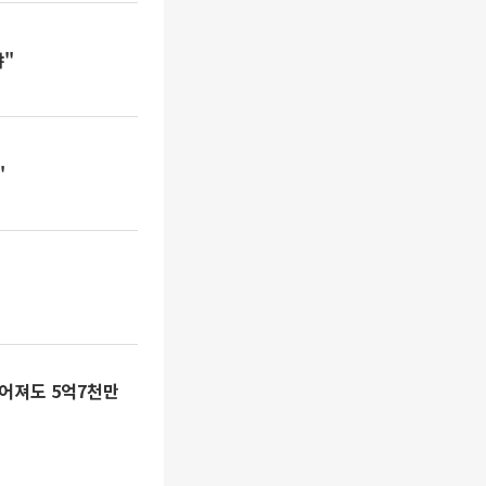
야"
"
찢어져도 5억7천만