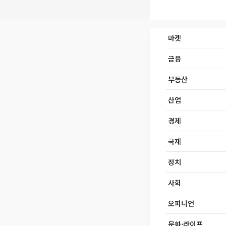
마켓
금융
부동산
산업
경제
국제
정치
사회
오피니언
문화·라이프