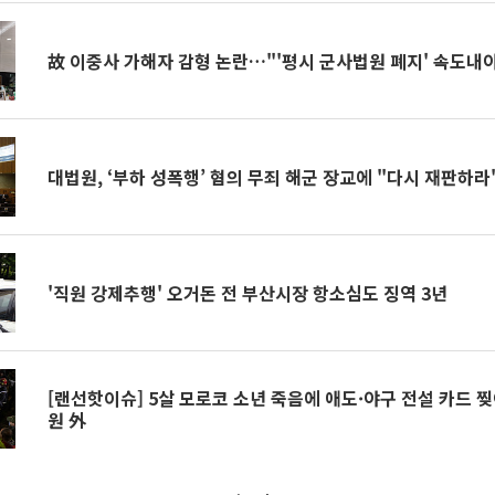
故 이중사 가해자 감형 논란…"'평시 군사법원 폐지' 속도내
대법원, ‘부하 성폭행’ 혐의 무죄 해군 장교에 "다시 재판하라
'직원 강제추행' 오거돈 전 부산시장 항소심도 징역 3년
[랜선핫이슈] 5살 모로코 소년 죽음에 애도·야구 전설 카드 
원 外