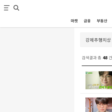
마켓
금융
부동산
검색결과 총
48