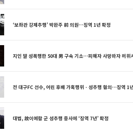
‘보좌관 강제추행’ 박완주 前 의원…징역 1년 확정
지인 딸 성폭행한 50대 男 구속 기소…피해자 사망하자 허
전 대구FC 선수, 어린 후배 가혹행위ㆍ성추행 혐의…징역 1
대법, 故이예람 군 성추행 중사에 ‘징역 7년’ 확정