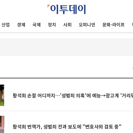
산업
경제
국제
정치
사회
오피니언
문화·라이프
건
황석희 손절 어디까지⋯'성범죄 의혹'에 예능→광고계 '거리두
황석희 번역가, 성범죄 전과 보도에 "변호사와 검토 중"