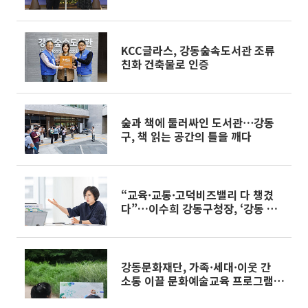
참
KCC글라스, 강동숲속도서관 조류
친화 건축물로 인증
숲과 책에 둘러싸인 도서관⋯강동
구, 책 읽는 공간의 틀을 깨다
“교육·교통·고덕비즈밸리 다 챙겼
다”…이수희 강동구청장, ‘강동 그
랜드 디자인’ 청사진 들고 또 달린다
[인터뷰]
강동문화재단, 가족·세대·이웃 간
소통 이끌 문화예술교육 프로그램
추진