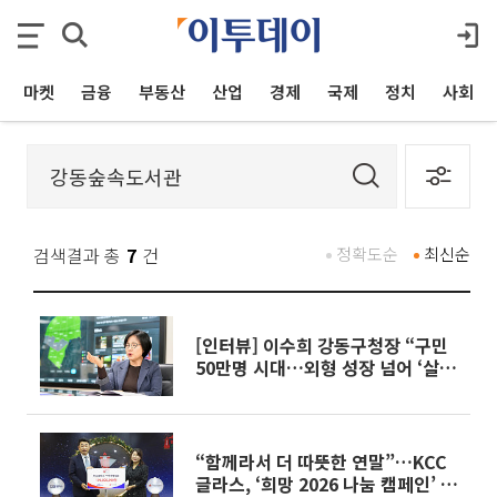
마켓
금융
부동산
산업
경제
국제
정치
사회
검색결과 총
7
건
정확도순
최신순
[인터뷰] 이수희 강동구청장 “구민
50만명 시대…외형 성장 넘어 ‘살기
좋은 곳’ 만들 것”
“함께라서 더 따뜻한 연말”…KCC
글라스, ‘희망 2026 나눔 캠페인’ 동