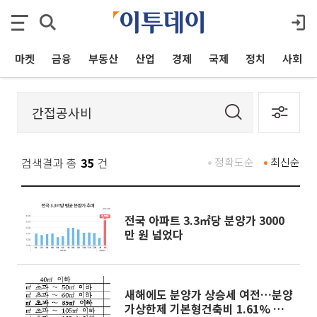
마켓
금융
부동산
산업
경제
국제
정치
사회
검색결과 총
35
건
정확도순
최신순
전국 아파트 3.3㎡당 분양가 3000
만 원 넘었다
새해에도 분양가 상승세 여전…분양
가상한제 기본형건축비 1.61% 상