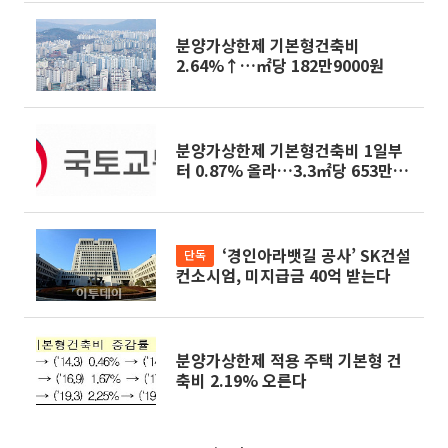
분양가상한제 기본형건축비
2.64%↑…㎡당 182만9000원
분양가상한제 기본형건축비 1일부
터 0.87% 올라…3.3㎡당 653만
4000원
‘경인아라뱃길 공사’ SK건설
단독
컨소시엄, 미지급금 40억 받는다
분양가상한제 적용 주택 기본형 건
축비 2.19% 오른다