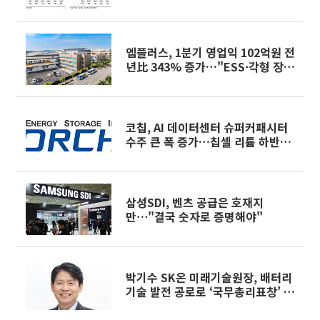
엠플러스, 1분기 영업익 102억원 전
년比 343% 증가…"ESS·각형 장비
확대 효과"
코칩, AI 데이터센터 슈퍼커패시터
수주 큰 폭 증가…칩셀 리튬 하반기
양산
삼성SDI, 벤츠 공급은 호재지
만⋯"결국 숫자로 증명해야"
박기수 SK온 미래기술원장, 배터리
기술 발전 공로로 ‘국무총리표창’ 수
상