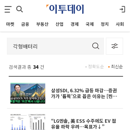
마켓
금융
부동산
산업
경제
국제
정치
사회
검색결과 총
34
건
정확도순
최신순
삼성SDI, 6.32% 급등 마감⋯증권
가가 ‘톱픽’으로 꼽은 이유는 [찐코
노미]
“LG엔솔, 美 ESS 수주에도 EV 점
유율 하락 우려…목표가↓”