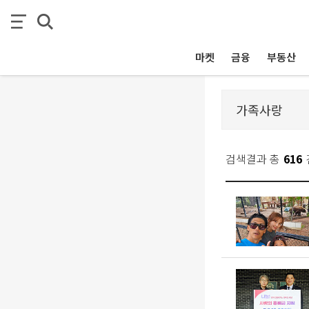
마켓
금융
부동산
검색결과 총
616