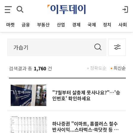
마켓
금융
부동산
산업
경제
국제
정치
사회
검색결과 총
1,760
건
정확도순
최신순
"7월부터 살충제 못사나요?"…'승
인번호' 확인하세요
하나증권 "이마트, 홈플러스 철수
반사이익...스타벅스·쓱닷컷 등 자