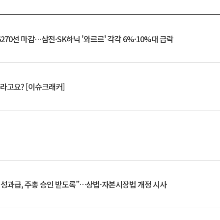
6270선 마감…삼전·SK하닉 '와르르' 각각 6%·10%대 급락
 깨라고요? [이슈크래커]
 성과급, 주총 승인 받도록”…상법·자본시장법 개정 시사