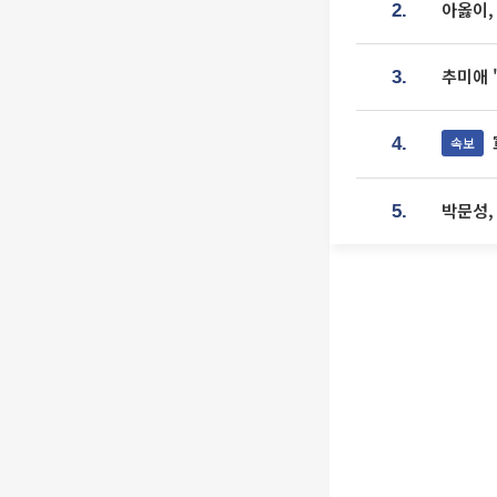
아옳이,
2.
추미애 
3.
속보
4.
박문성,
5.