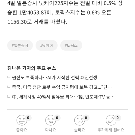
4일 일본증시 닛케이225지수는 전일 대비 0.5% 상
승한 1만4053.87에, 토픽스지수는 0.6% 오른
1156.30로 거래를 마쳤다.
#일본증시
#닛케이
#토픽스
김나은 기자의 주요 뉴스
원전도 부족하다…AI가 시작한 전력 패권전쟁
중국, 미국 첨단 로봇 수입 금지령에 보복 경고...“단호히 대응”
中, 세계시장 40%서 점유율 확대…韓, 반도체·TV 등 4개 품목 1위
0
0
0
0
좋아요
화나요
슬퍼요
추가취재 원해요