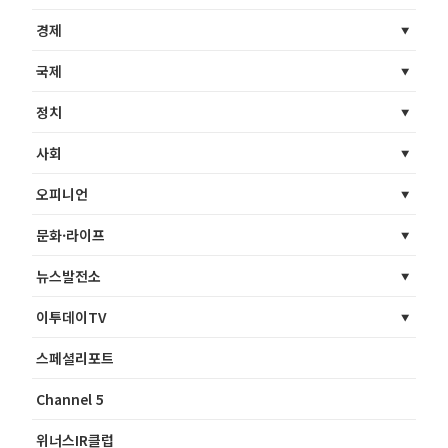
경제
국제
정치
사회
오피니언
문화·라이프
뉴스발전소
이투데이TV
스페셜리포트
Channel 5
위너스IR클럽