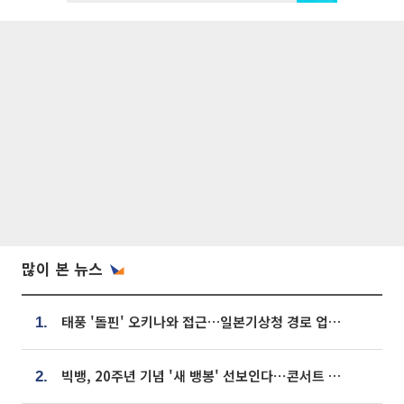
많이 본 뉴스
태풍 '돌핀' 오키나와 접근…일본기상청 경로 업데이트
1.
빅뱅, 20주년 기념 '새 뱅봉' 선보인다⋯콘서트 앞두고 팝업 개최
2.