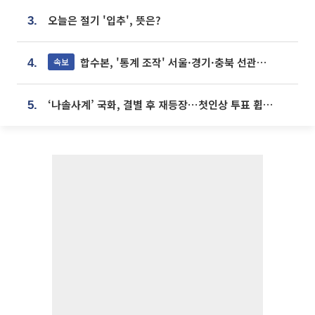
오늘은 절기 '입추', 뜻은?
3.
합수본, '통계 조작' 서울·경기·충북 선관위 등 추가 압수수색
속보
4.
‘나솔사계’ 국화, 결별 후 재등장⋯첫인상 투표 휩쓸고 ‘인기녀’ 등극
5.