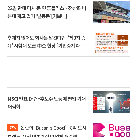
22일 만에 다시 문 연 홈플러스…정상화 바
쁜데 재고 없어 ‘발동동’[가보니]
후계자 없어도 회사는 남긴다?…‘제3자 승
계’ 시험대 오른 中企 현장 [기업승계 대전
환]
MSCI 발표 D-7…후보주 반등에 편입 기대
재점화
논란의 'Busan is Good'…8억 도시
단독
브랜드, 용산 대통령실 CI 업체가 수행