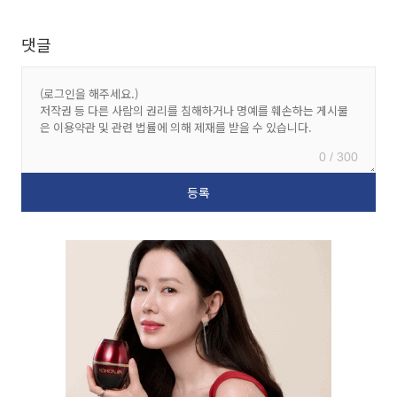
댓글
0 / 300