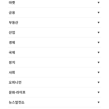
마켓
금융
부동산
산업
경제
국제
정치
사회
오피니언
문화·라이프
뉴스발전소