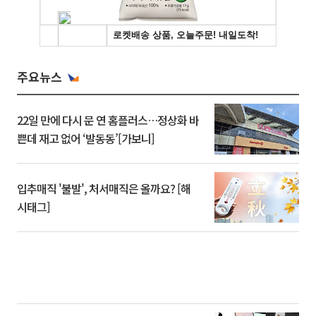
주요뉴스
22일 만에 다시 문 연 홈플러스…정상화 바
쁜데 재고 없어 ‘발동동’[가보니]
입추매직 '불발', 처서매직은 올까요? [해
시태그]