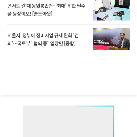
콘서트 갈 때 응원봉만?⋯'최애' 위한 필수
품 등장이오! [솔드아웃]
서울시, 정부에 정비사업 규제 완화 '건
의'⋯국토부 "협의 중" 입장만 [종합]