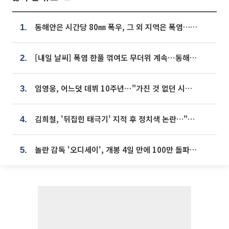
동해안은 시간당 80㎜ 폭우, 그 외 지역은 폭염…‘극과 극 날씨’
1.
[내일 날씨] 폭염 한풀 꺾여도 무더위 계속⋯동해안 이틀 연속 비
2.
임영웅, 어느덧 데뷔 10주년⋯"가진 것 없던 시절, 내 앞엔 20명의 팬뿐"
3.
김희철, '뒤집힌 태극기' 지적 후 정치색 논란…"좌우 떠나 우리나라 국기"
4.
놀란 감독 '오디세이', 개봉 4일 만에 100만 돌파⋯'왕사남' 보다 빠르다
5.