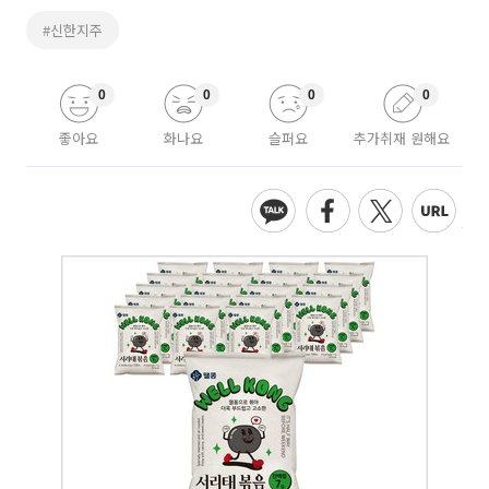
#신한지주
0
0
0
0
좋아요
화나요
슬퍼요
추가취재 원해요