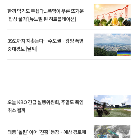
한끼 먹기도 무섭다...폭염이 부른 뜨거운
‘밥상 물가’[뉴노멀 된 히트플레이션]
39도까지 치솟는다⋯수도권ㆍ광양 폭염
중대경보 [날씨]
오늘 KBO 긴급 실행위원회, 주말도 폭염
취소 될까
태풍 '돌핀' 이어 '찬홈' 등장…예상 경로에