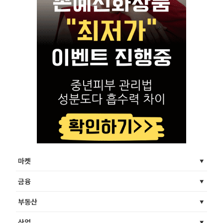
마켓
금융
부동산
산업