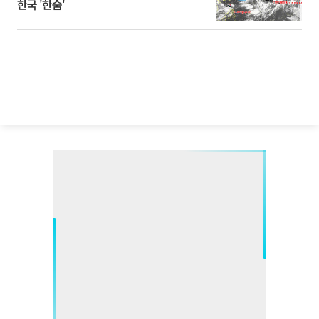
한국 '한숨'