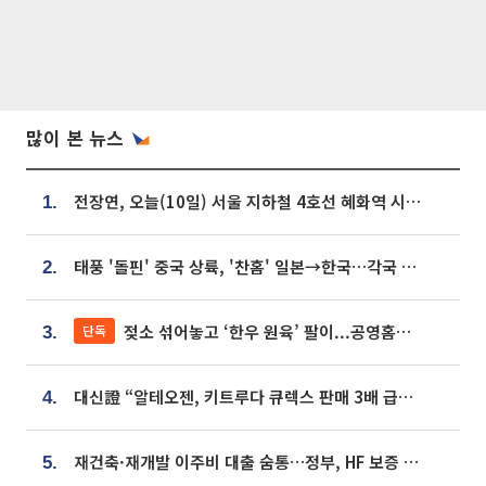
많이 본 뉴스
전장연, 오늘(10일) 서울 지하철 4호선 혜화역 시위…1호선 용산역 무정차
1.
태풍 '돌핀' 중국 상륙, '찬홈' 일본→한국…각국 기상청 예상 경로는?
2.
젖소 섞어놓고 ‘한우 원육’ 팔이...공영홈쇼핑 표기·검증 구멍
단독
3.
대신證 “알테오젠, 키트루다 큐렉스 판매 3배 급증…목표가 41만원 상향”
4.
재건축·재개발 이주비 대출 숨통…정부, HF 보증 신설 추진
5.