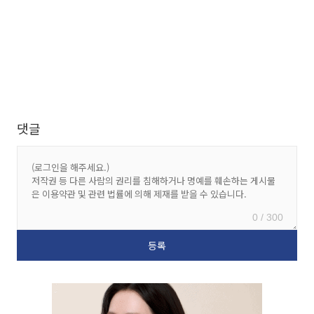
댓글
0 / 300