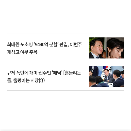
최태원·노소영 '9440억 분할' 판결, 이번주
재상고 여부 주목
규제 폭탄에 개미·집주인 '패닉' [흔들리는
룰, 출렁이는 시장]①