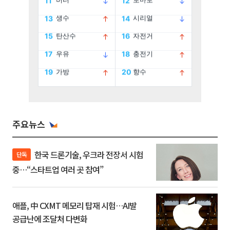
주요뉴스
한국 드론기술, 우크라 전장서 시험
단독
중…“스타트업 여러 곳 참여”
애플, 中 CXMT 메모리 탑재 시험…AI발
공급난에 조달처 다변화