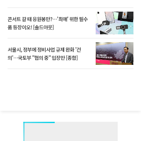
콘서트 갈 때 응원봉만?⋯'최애' 위한 필수
품 등장이오! [솔드아웃]
서울시, 정부에 정비사업 규제 완화 '건
의'⋯국토부 "협의 중" 입장만 [종합]