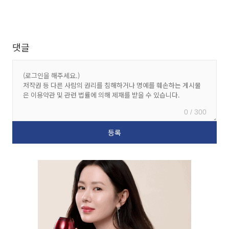
댓글
0 / 300