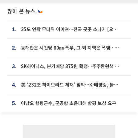
많이 본 뉴스
35도 안팎 무더위 이어져…전국 곳곳 소나기 [오늘 날씨]
1.
동해안은 시간당 80㎜ 폭우, 그 외 지역은 폭염…‘극과 극 날씨’
2.
SK하이닉스, 분기배당 375원 확정…주주환원책 9월로 앞당겨 발표
3.
美 ‘232조 하이브리드 제재’ 임박…K-태양광, 불확실성 털고 날개 다나
4.
이남오 함평군수, 군공항 소음피해 함평 보상 요구
5.