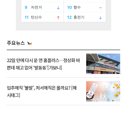
주요뉴스
22일 만에 다시 문 연 홈플러스…정상화 바
쁜데 재고 없어 ‘발동동’[가보니]
입추매직 '불발', 처서매직은 올까요? [해
시태그]