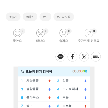
#물가
#배추
#무
#가락시장
0
0
0
0
좋아요
화나요
슬퍼요
추가취재 원해요