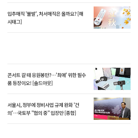
입추매직 '불발', 처서매직은 올까요? [해
시태그]
콘서트 갈 때 응원봉만?⋯'최애' 위한 필수
품 등장이오! [솔드아웃]
서울시, 정부에 정비사업 규제 완화 '건
의'⋯국토부 "협의 중" 입장만 [종합]