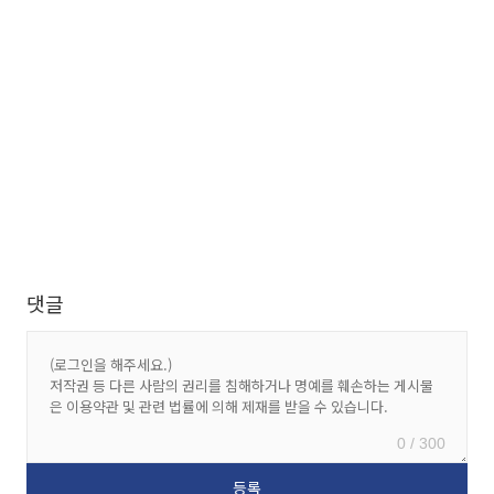
댓글
0 / 300