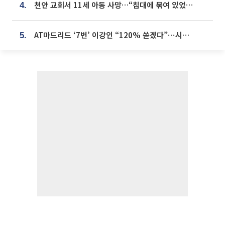
천안 교회서 11세 아동 사망…“침대에 묶여 있었다” 진술 확보
4.
AT마드리드 ‘7번’ 이강인 “120% 쏟겠다”⋯시메오네 감독 “필요한 선수”
5.