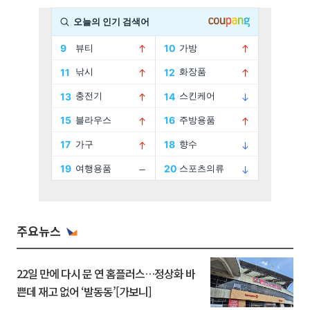
주요뉴스
22일 만에 다시 문 연 홈플러스…정상화 바
쁜데 재고 없어 ‘발동동’[가보니]