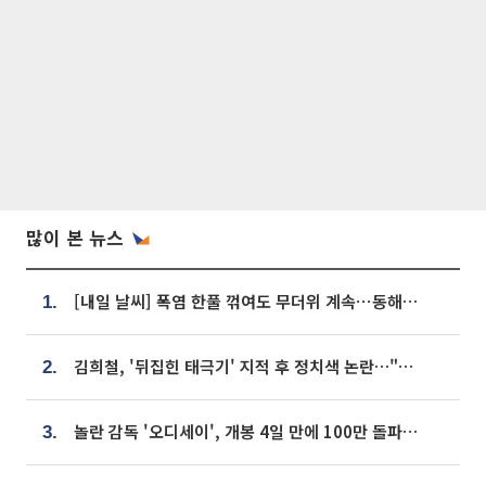
많이 본 뉴스
[내일 날씨] 폭염 한풀 꺾여도 무더위 계속⋯동해안 이틀 연속 비
1.
김희철, '뒤집힌 태극기' 지적 후 정치색 논란…"좌우 떠나 우리나라 국기"
2.
놀란 감독 '오디세이', 개봉 4일 만에 100만 돌파⋯'왕사남' 보다 빠르다
3.