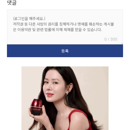
댓글
0 / 300