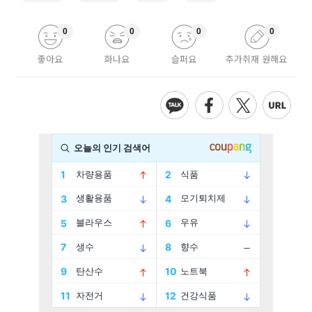
0
0
0
0
좋아요
화나요
슬퍼요
추가취재 원해요