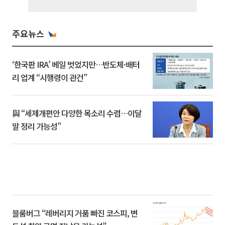
주요뉴스
‘한국판 IRA’ 베일 벗었지만…반도체·배터
리 업계 “시행령이 관건”
與 “세제개편안 다양한 목소리 수렴…이달
말 정리 가능성”
블룸버그 “레버리지 거품 빠진 코스피, 변