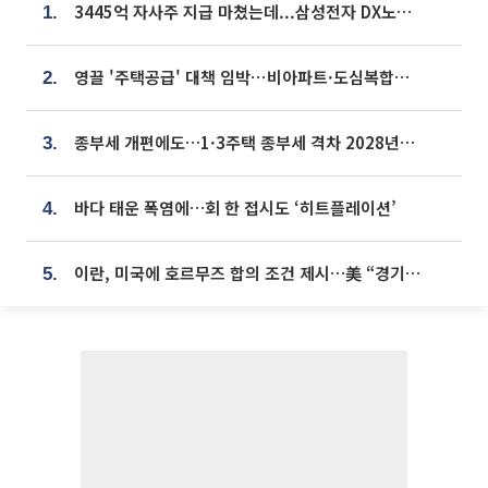
3445억 자사주 지급 마쳤는데...삼성전자 DX노조, 뒤늦은 '떼쓰기 집회'
1.
영끌 '주택공급' 대책 임박⋯비아파트·도심복합까지 총동원
2.
종부세 개편에도…1·3주택 종부세 격차 2028년부터 확대
3.
바다 태운 폭염에…회 한 접시도 ‘히트플레이션’
4.
이란, 미국에 호르무즈 합의 조건 제시…美 “경기 아직 안 끝나” [종합]
5.