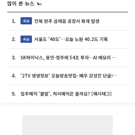
많이 본 뉴스
전북 완주 삼례읍 공장서 화재 발생
속보
1.
서울도 '40도'…오늘 노원 40.2도 기록
속보
2.
SK하이닉스, 용인·청주에 54조 투자…AI 메모리 생산기지 키운다
3.
'2TV 생생정보' 오늘방송맛집- 배우 강성진 단골! 쌀국수ㆍ푸팟퐁 커리 맛집 '블○○○'
4.
입추매직 '불발', 처서매직은 올까요? [해시태그]
5.