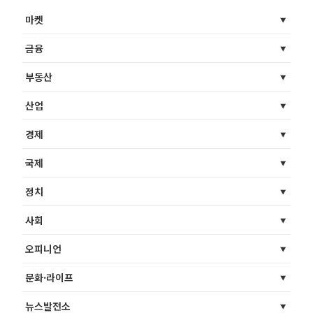
마켓
금융
부동산
산업
경제
국제
정치
사회
오피니언
문화·라이프
뉴스발전소