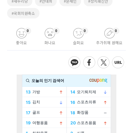
#새누리당
#안대희
#문재인
#정치쇄신안
#국회의원축소
0
0
0
0
좋아요
화나요
슬퍼요
추가취재 원해요