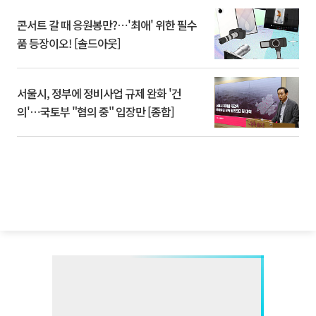
콘서트 갈 때 응원봉만?⋯'최애' 위한 필수
품 등장이오! [솔드아웃]
서울시, 정부에 정비사업 규제 완화 '건
의'⋯국토부 "협의 중" 입장만 [종합]