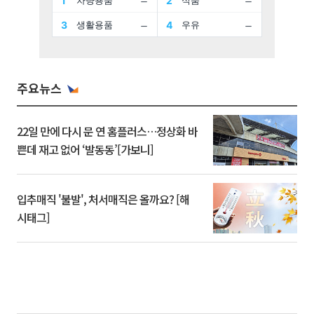
주요뉴스
22일 만에 다시 문 연 홈플러스…정상화 바
쁜데 재고 없어 ‘발동동’[가보니]
입추매직 '불발', 처서매직은 올까요? [해
시태그]