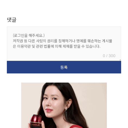
댓글
0 / 300