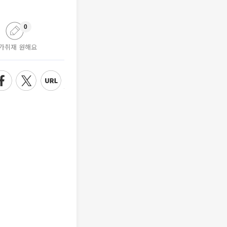
0
가취재 원해요