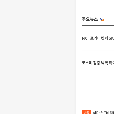
주요뉴스
NXT 프리마켓서 S
코스피 장중 낙폭 확대에
하마스 “네타
단독