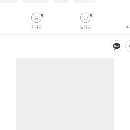
0
0
화나요
슬퍼요
추