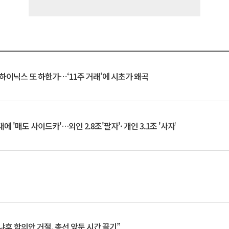
K하이닉스 또 하한가⋯‘11주 거래’에 시초가 왜곡
 '매도 사이드카'…외인 2.8조'팔자'· 개인 3.1조 '사자'
냐후 합의안 거절, 총선 앞둔 시간 끌기”