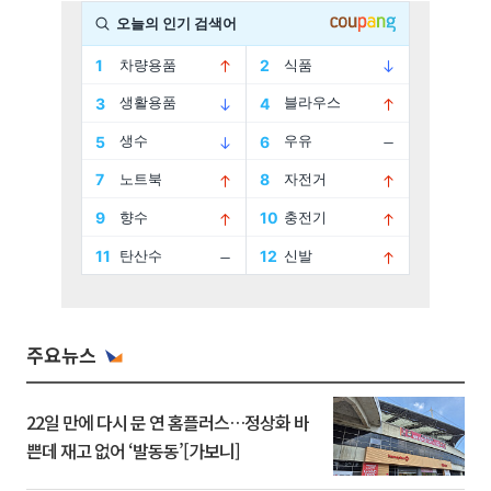
주요뉴스
22일 만에 다시 문 연 홈플러스…정상화 바
쁜데 재고 없어 ‘발동동’[가보니]