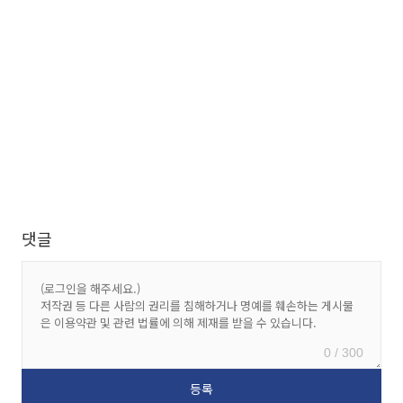
댓글
0 / 300