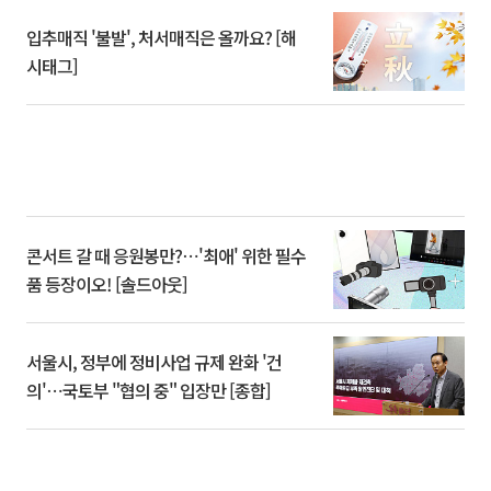
입추매직 '불발', 처서매직은 올까요? [해
시태그]
콘서트 갈 때 응원봉만?⋯'최애' 위한 필수
품 등장이오! [솔드아웃]
서울시, 정부에 정비사업 규제 완화 '건
의'⋯국토부 "협의 중" 입장만 [종합]