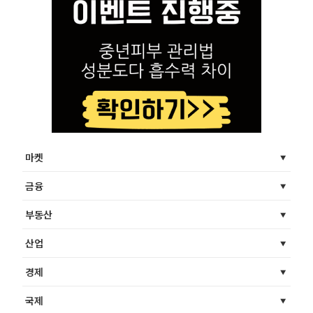
마켓
금융
부동산
산업
경제
국제