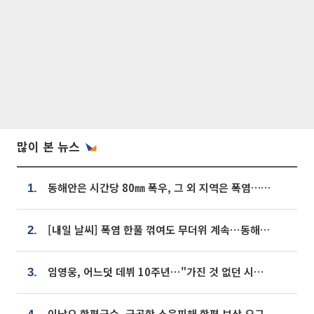
많이 본 뉴스
동해안은 시간당 80㎜ 폭우, 그 외 지역은 폭염…‘극과 극 날씨’
1.
[내일 날씨] 폭염 한풀 꺾여도 무더위 계속⋯동해안 이틀 연속 비
2.
임영웅, 어느덧 데뷔 10주년⋯"가진 것 없던 시절, 내 앞엔 20명의 팬뿐"
3.
이남오 함평군수, 군공항 소음피해 함평 보상 요구