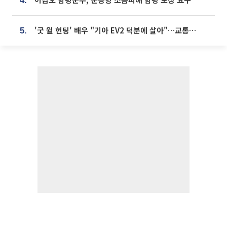
4.
'굿 윌 헌팅' 배우 "기아 EV2 덕분에 살아"…교통사고 후 안전성 극찬
5.