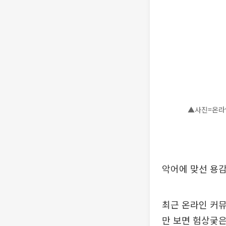
▲사진=온라
악어에 맞선 용감
최근 온라인 커뮤
만 보면 험상궂은