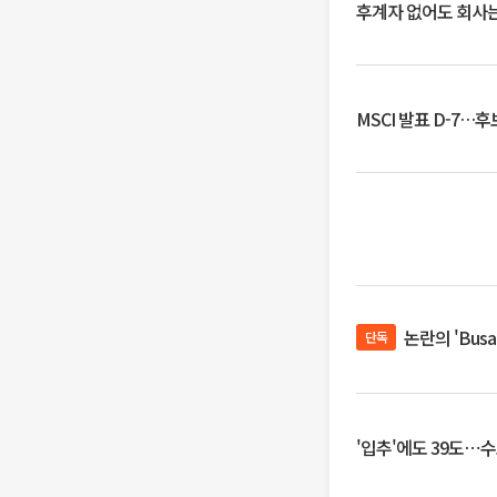
후계자 없어도 회사는
MSCI 발표 D-7…
논란의 'Bus
단독
'입추'에도 39도⋯