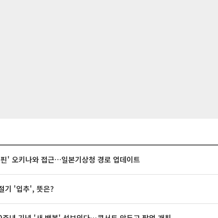
돌핀' 오키나와 접근…일본기상청 경로 업데이트
절기 '입추', 뜻은?
20주년 기념 '새 뱅봉' 선보인다⋯콘서트 앞두고 팝업 개최