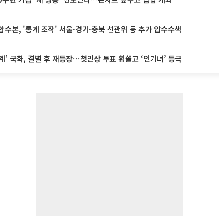
합수본, '통계 조작' 서울·경기·충북 선관위 등 추가 압수수색
계’ 국화, 결별 후 재등장⋯첫인상 투표 휩쓸고 ‘인기녀’ 등극