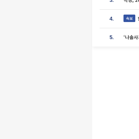
3.
속보
4.
‘나솔사
5.