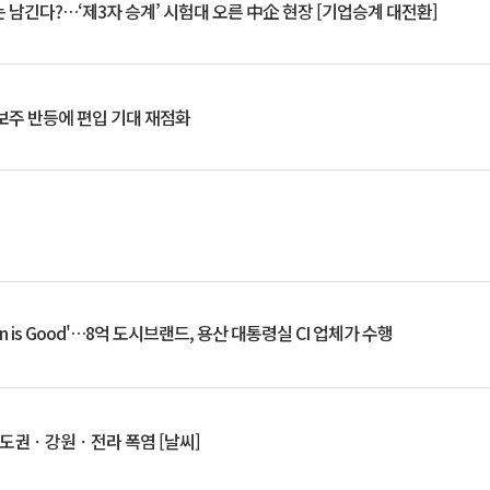
 남긴다?…‘제3자 승계’ 시험대 오른 中企 현장 [기업승계 대전환]
후보주 반등에 편입 기대 재점화
an is Good'…8억 도시브랜드, 용산 대통령실 CI 업체가 수행
수도권ㆍ강원ㆍ전라 폭염 [날씨]