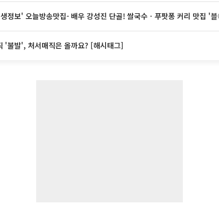
 생생정보' 오늘방송맛집- 배우 강성진 단골! 쌀국수ㆍ푸팟퐁 커리 맛집 '
 '불발', 처서매직은 올까요? [해시태그]