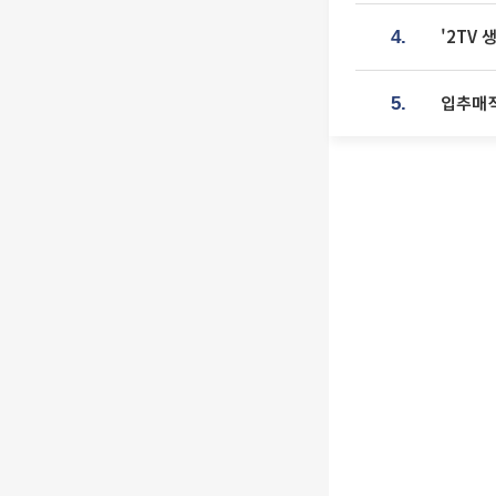
'2TV
4.
입추매직
5.