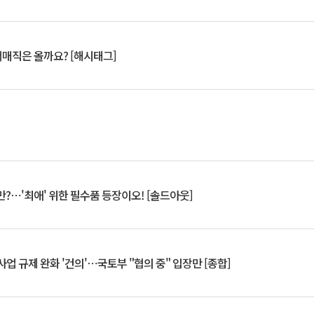
서매직은 올까요? [해시태그]
?⋯'최애' 위한 필수품 등장이오! [솔드아웃]
업 규제 완화 '건의'⋯국토부 "협의 중" 입장만 [종합]