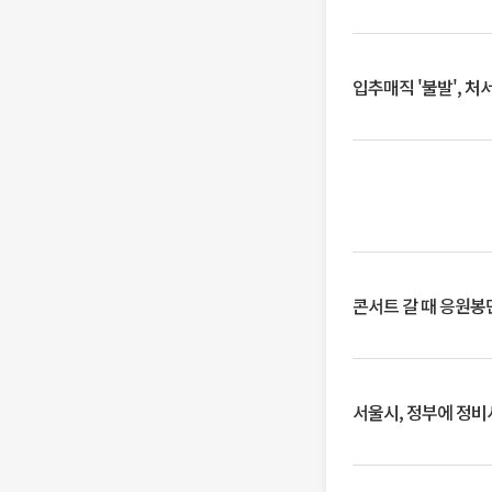
입추매직 '불발', 처
콘서트 갈 때 응원봉만
서울시, 정부에 정비사