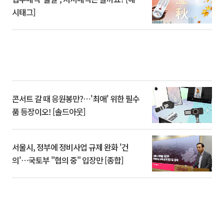
시태그]
콘서트 갈 때 응원봉만?⋯'최애' 위한 필수
품 등장이오! [솔드아웃]
서울시, 정부에 정비사업 규제 완화 '건
의'⋯국토부 "협의 중" 입장만 [종합]