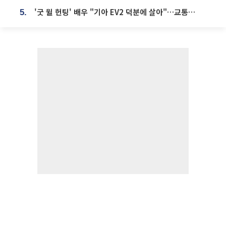
'굿 윌 헌팅' 배우 "기아 EV2 덕분에 살아"…교통사고 후 안전성 극찬
5.