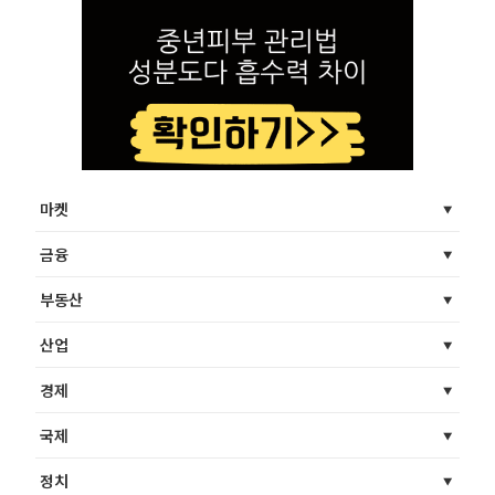
마켓
금융
부동산
산업
경제
국제
정치