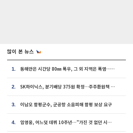
많이 본 뉴스
동해안은 시간당 80㎜ 폭우, 그 외 지역은 폭염…‘극과 극 날씨’
1.
SK하이닉스, 분기배당 375원 확정…주주환원책 9월로 앞당겨 발표
2.
이남오 함평군수, 군공항 소음피해 함평 보상 요구
3.
임영웅, 어느덧 데뷔 10주년⋯"가진 것 없던 시절, 내 앞엔 20명의 팬뿐"
4.