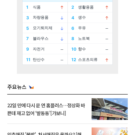
주요뉴스
22일 만에 다시 문 연 홈플러스…정상화 바
쁜데 재고 없어 ‘발동동’[가보니]
입추매직 '불발', 처서매직은 올까요? [해