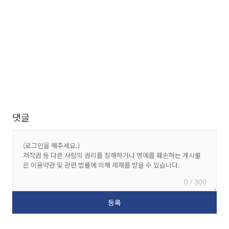
댓글
0 / 300