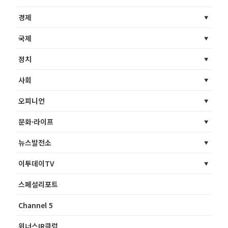
경제
국제
정치
사회
오피니언
문화·라이프
뉴스발전소
이투데이TV
스페셜리포트
Channel 5
위너스IR클럽