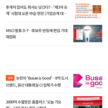
후계자 없어도 회사는 남긴다?…‘제3자 승
계’ 시험대 오른 中企 현장 [기업승계 대전
환]
MSCI 발표 D-7…후보주 반등에 편입 기대
재점화
논란의 'Busan is Good'…8억 도시
단독
브랜드, 용산 대통령실 CI 업체가 수행
2000억 수혈받은 홈플러스 ‘오늘 가오