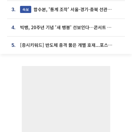
합수본, '통계 조작' 서울·경기·충북 선관위 등 추가 압수수색
속보
3.
빅뱅, 20주년 기념 '새 뱅봉' 선보인다⋯콘서트 앞두고 팝업 개최
4.
[증시키워드] 반도체 충격 뚫은 개별 호재...포스코퓨처엠·에코프로·한화솔루션 '눈길'
5.