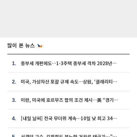
많이 본 뉴스
종부세 개편에도…1·3주택 종부세 격차 2028년부터 확대
1.
미국, 가상자산 포괄 규제 속도…상원, ‘클래리티법’ 9월 절차투표 추진
2.
이란, 미국에 호르무즈 합의 조건 제시…美 “경기 아직 안 끝나” [종합]
3.
[내일 날씨] 전국 무더위 계속…10일 낮 최고 34도 육박
4.
서경덕 교수, 김희철도 분노한 거꾸로 태극기⋯"엉터리는 아냐, 아쉬울 뿐"
5.