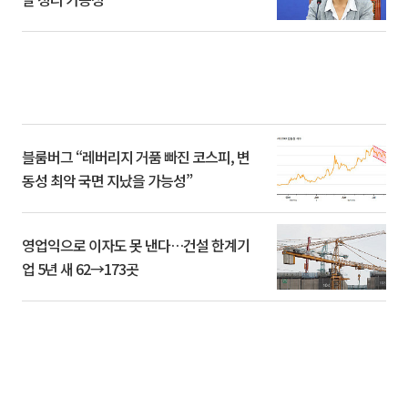
블룸버그 “레버리지 거품 빠진 코스피, 변
동성 최악 국면 지났을 가능성”
영업익으로 이자도 못 낸다…건설 한계기
업 5년 새 62→173곳