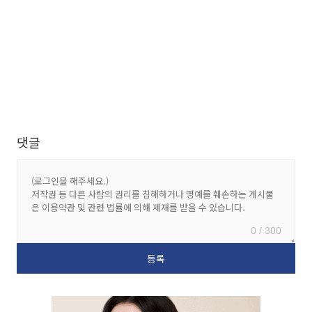
댓글
0 / 300