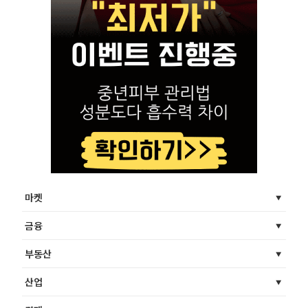
마켓
금융
부동산
산업