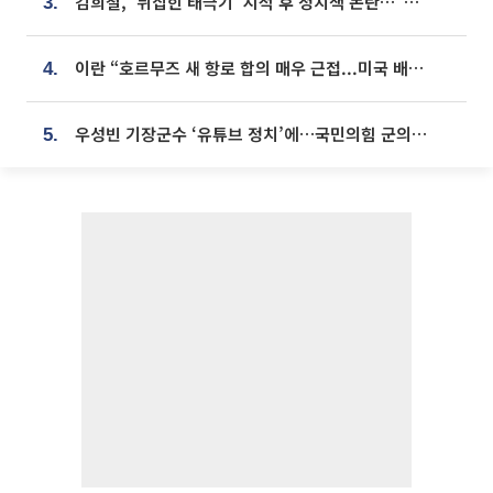
김희철, '뒤집힌 태극기' 지적 후 정치색 논란…"좌우 떠나 우리나라 국기"
3.
이란 “호르무즈 새 항로 합의 매우 근접...미국 배상 먼저”
4.
우성빈 기장군수 ‘유튜브 정치’에…국민의힘 군의원들 집단 반발
5.