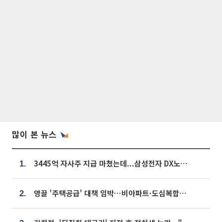
많이 본 뉴스
3445억 자사주 지급 마쳤는데...삼성전자 DX노조, 뒤늦은 '떼쓰기 집회'
1.
영끌 '주택공급' 대책 임박⋯비아파트·도심복합까지 총동원
2.