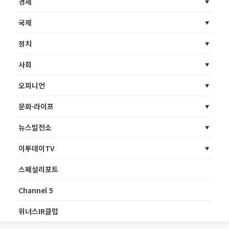
경제
국제
정치
사회
오피니언
문화·라이프
뉴스발전소
이투데이TV
스페셜리포트
Channel 5
위너스IR클럽