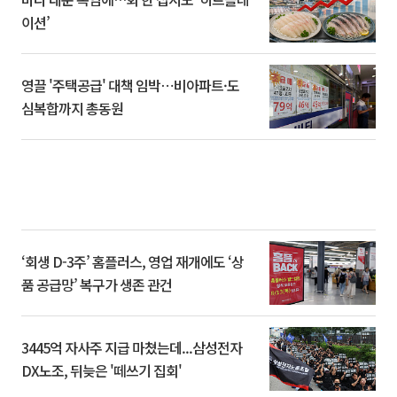
이션’
영끌 '주택공급' 대책 임박⋯비아파트·도
심복합까지 총동원
‘회생 D-3주’ 홈플러스, 영업 재개에도 ‘상
품 공급망’ 복구가 생존 관건
3445억 자사주 지급 마쳤는데...삼성전자
DX노조, 뒤늦은 '떼쓰기 집회'