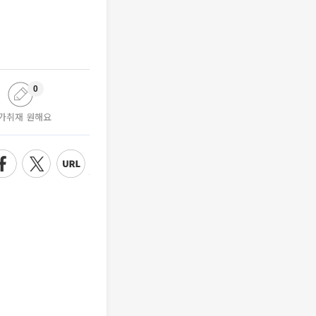
0
가취재 원해요