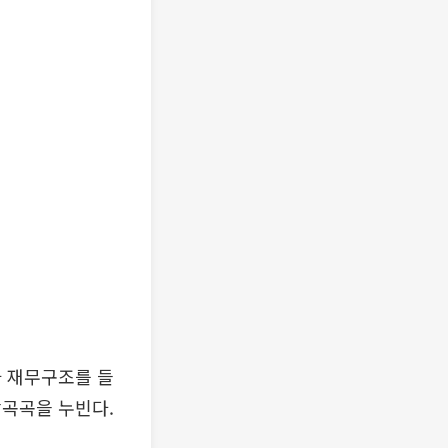
가 재무구조를 들
방곡곡을 누빈다.