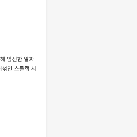
통해 엄선한 알짜
뒤섞인 스몰캡 시