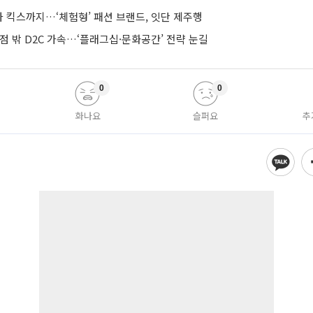
 킥스까지…‘체험형’ 패션 브랜드, 잇단 제주행
점 밖 D2C 가속…‘플래그십·문화공간’ 전략 눈길
0
0
화나요
슬퍼요
추