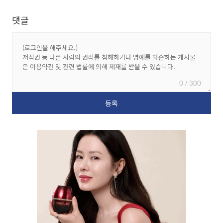
댓글
0 / 300