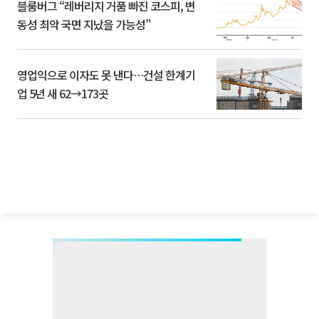
블룸버그 “레버리지 거품 빠진 코스피, 변
동성 최악 국면 지났을 가능성”
영업익으로 이자도 못 낸다…건설 한계기
업 5년 새 62→173곳