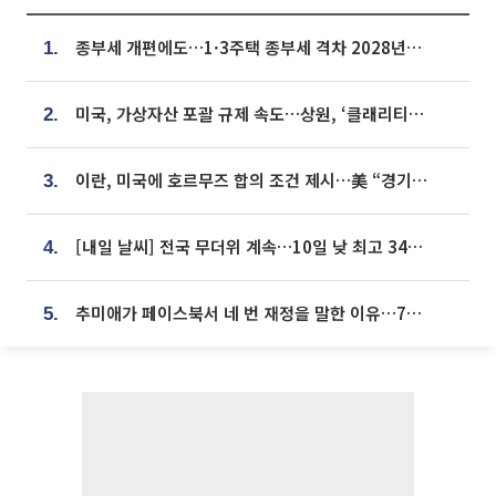
종부세 개편에도…1·3주택 종부세 격차 2028년부터 확대
1.
미국, 가상자산 포괄 규제 속도…상원, ‘클래리티법’ 9월 절차투표 추진
2.
이란, 미국에 호르무즈 합의 조건 제시…美 “경기 아직 안 끝나” [종합]
3.
[내일 날씨] 전국 무더위 계속…10일 낮 최고 34도 육박
4.
추미애가 페이스북서 네 번 재정을 말한 이유…7700억 추경 열쇠는 도의회에
5.