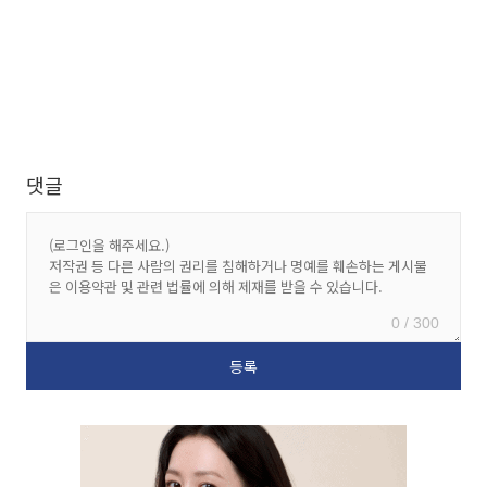
댓글
0 / 300