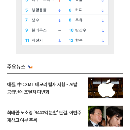
주요뉴스
애플, 中 CXMT 메모리 탑재 시험…AI발
공급난에 조달처 다변화
최태원·노소영 '9440억 분할' 판결, 이번주
재상고 여부 주목