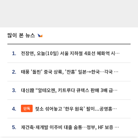
많이 본 뉴스
전장연, 오늘(10일) 서울 지하철 4호선 혜화역 시위…1호선 용산역 무정차
1.
태풍 '돌핀' 중국 상륙, '찬홈' 일본→한국…각국 기상청 예상 경로는?
2.
대신證 “알테오젠, 키트루다 큐렉스 판매 3배 급증…목표가 41만원 상향”
3.
젖소 섞어놓고 ‘한우 원육’ 팔이...공영홈쇼핑 표기·검증 구멍
단독
4.
재건축·재개발 이주비 대출 숨통…정부, HF 보증 신설 추진
5.