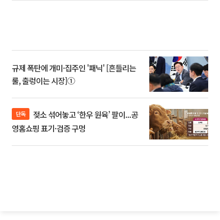
규제 폭탄에 개미·집주인 '패닉' [흔들리는
룰, 출렁이는 시장]①
젖소 섞어놓고 ‘한우 원육’ 팔이...공
단독
영홈쇼핑 표기·검증 구멍