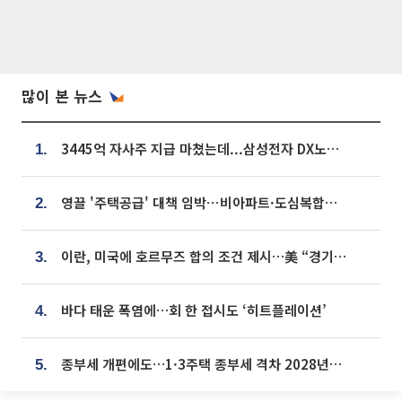
많이 본 뉴스
3445억 자사주 지급 마쳤는데...삼성전자 DX노조, 뒤늦은 '떼쓰기 집회'
1.
영끌 '주택공급' 대책 임박⋯비아파트·도심복합까지 총동원
2.
이란, 미국에 호르무즈 합의 조건 제시…美 “경기 아직 안 끝나” [종합]
3.
바다 태운 폭염에…회 한 접시도 ‘히트플레이션’
4.
종부세 개편에도…1·3주택 종부세 격차 2028년부터 확대
5.