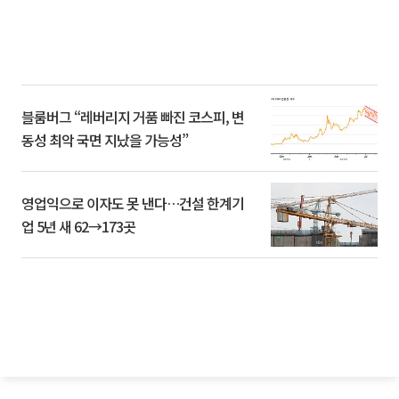
블룸버그 “레버리지 거품 빠진 코스피, 변
동성 최악 국면 지났을 가능성”
영업익으로 이자도 못 낸다…건설 한계기
업 5년 새 62→173곳