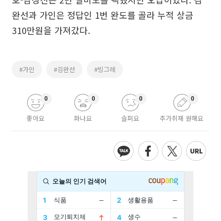
완선과 가인은 정답인 1번 완도를 골라 누적 상금
310만원을 가져갔다.
#가인
#김완선
#빙그레
0
0
0
0
좋아요
화나요
슬퍼요
추가취재 원해요