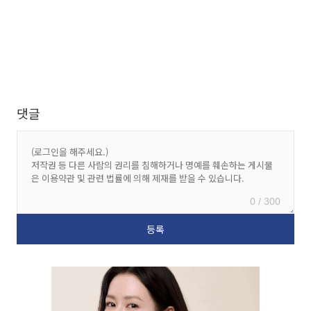
댓글
0 / 300