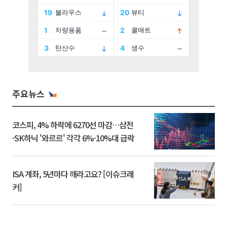
주요뉴스
코스피, 4% 하락에 6270선 마감…삼전
·SK하닉 '와르르' 각각 6%·10%대 급락
ISA 계좌, 5년마다 깨라고요? [이슈크래
커]