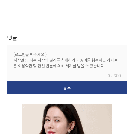
댓글
0 / 300