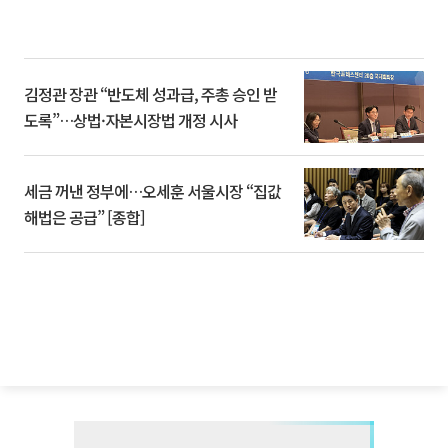
김정관 장관 “반도체 성과급, 주총 승인 받
도록”…상법·자본시장법 개정 시사
세금 꺼낸 정부에…오세훈 서울시장 “집값
해법은 공급” [종합]