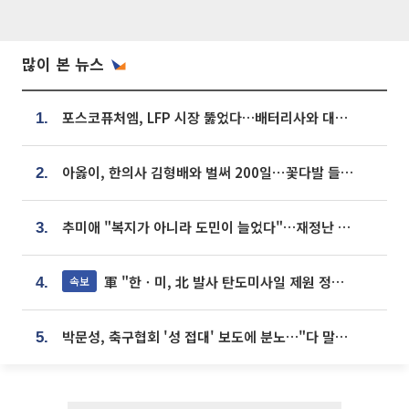
많이 본 뉴스
포스코퓨처엠, LFP 시장 뚫었다…배터리사와 대규모 장기 공급 합의
1.
아옳이, 한의사 김형배와 벌써 200일⋯꽃다발 들고 "프러포즈 아냐"
2.
추미애 "복지가 아니라 도민이 늘었다"…재정난 책임론 정면돌파
3.
軍 "한ㆍ미, 北 발사 탄도미사일 제원 정밀분석 중"
속보
4.
박문성, 축구협회 '성 접대' 보도에 분노…"다 말아먹으려고 작정했나"
5.