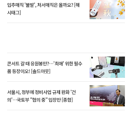
입추매직 '불발', 처서매직은 올까요? [해
시태그]
콘서트 갈 때 응원봉만?⋯'최애' 위한 필수
품 등장이오! [솔드아웃]
서울시, 정부에 정비사업 규제 완화 '건
의'⋯국토부 "협의 중" 입장만 [종합]