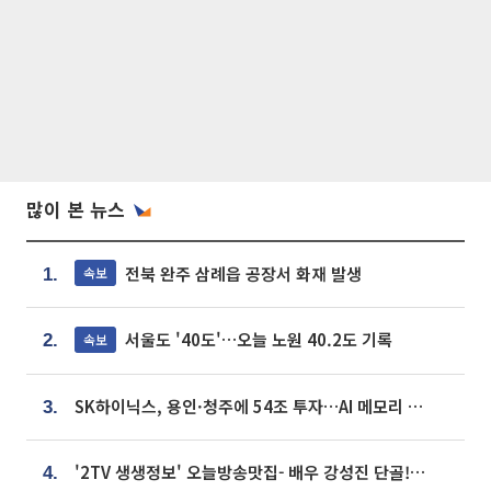
많이 본 뉴스
전북 완주 삼례읍 공장서 화재 발생
속보
1.
서울도 '40도'…오늘 노원 40.2도 기록
속보
2.
SK하이닉스, 용인·청주에 54조 투자…AI 메모리 생산기지 키운다
3.
'2TV 생생정보' 오늘방송맛집- 배우 강성진 단골! 쌀국수ㆍ푸팟퐁 커리 맛집 '블○○○'
4.