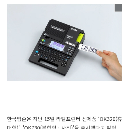
한국엡손은 지난 15일 라벨프린터 신제품 ‘OK320(휴
대형)', 'OK730(복합형ㆍ사진)'을 출시했다고 밝혔