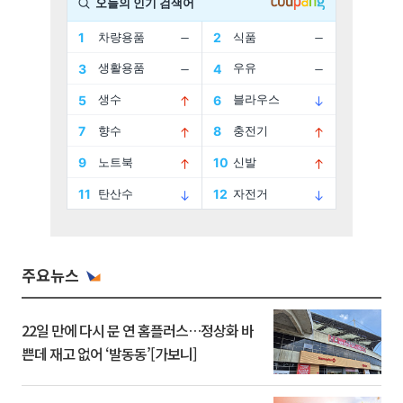
주요뉴스
22일 만에 다시 문 연 홈플러스…정상화 바
쁜데 재고 없어 ‘발동동’[가보니]