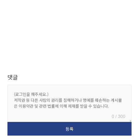
댓글
0 / 300