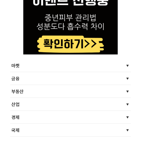
마켓
금융
부동산
산업
경제
국제