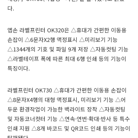
다.
엡손 라벨프린터 OK320은 △휴대가 간편한 이동용
손잡이 △6문자X2행 액정표시 △미리보기 기능
△1344개의 기호 및 파일 9개 저장 △자동컷팅 기능
△라벨테이프 폭에 따른 최대 6행 인쇄 등의 기능이
특징이다.
라벨프린터 OK730 △휴대가 간편한 이동용 손잡이
△8문자X4행의 대형 액정표시, 미리보기 기능 △어
두운 환경작업이 가능한 백라이트 장착 △자동컷팅
및 자동코너컷터 기능 △연속·연번·확대·반사 등 특수
인쇄 지원 △8개 바코드 및 QR코드 인쇄 등의 기능이
탑재됐다.