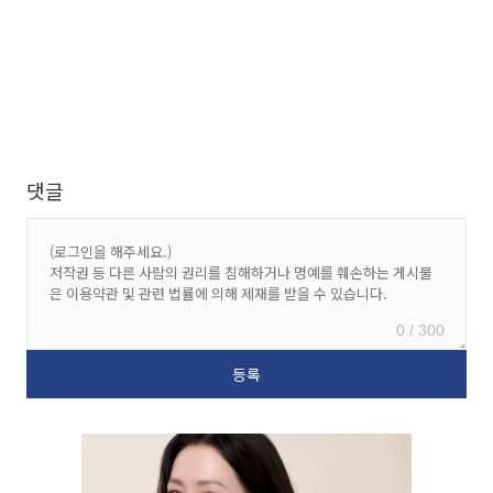
댓글
0 / 300