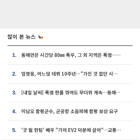
많이 본 뉴스
동해안은 시간당 80㎜ 폭우, 그 외 지역은 폭염…‘극과 극 날씨’
1.
임영웅, 어느덧 데뷔 10주년⋯"가진 것 없던 시절, 내 앞엔 20명의 팬뿐"
2.
[내일 날씨] 폭염 한풀 꺾여도 무더위 계속⋯동해안 이틀 연속 비
3.
이남오 함평군수, 군공항 소음피해 함평 보상 요구
4.
'굿 윌 헌팅' 배우 "기아 EV2 덕분에 살아"…교통사고 후 안전성 극찬
5.