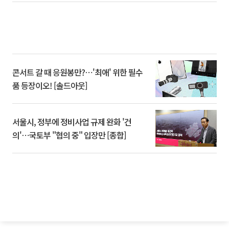
콘서트 갈 때 응원봉만?⋯'최애' 위한 필수
품 등장이오! [솔드아웃]
서울시, 정부에 정비사업 규제 완화 '건
의'⋯국토부 "협의 중" 입장만 [종합]