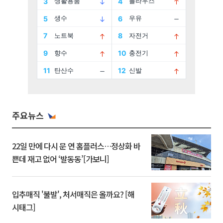
주요뉴스
22일 만에 다시 문 연 홈플러스…정상화 바
쁜데 재고 없어 ‘발동동’[가보니]
입추매직 '불발', 처서매직은 올까요? [해
시태그]