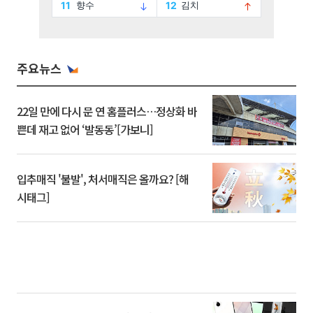
주요뉴스
22일 만에 다시 문 연 홈플러스…정상화 바
쁜데 재고 없어 ‘발동동’[가보니]
입추매직 '불발', 처서매직은 올까요? [해
시태그]