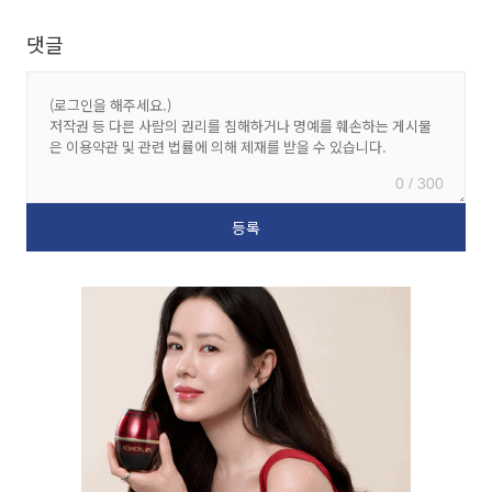
댓글
0 / 300