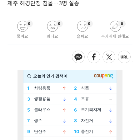
제주 해경단정 침몰…3명 실종
0
0
0
0
좋아요
화나요
슬퍼요
추가취재 원해요