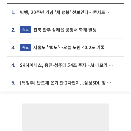
빅뱅, 20주년 기념 '새 뱅봉' 선보인다⋯콘서트 앞두고 팝업 개최
1.
전북 완주 삼례읍 공장서 화재 발생
속보
2.
서울도 '40도'…오늘 노원 40.2도 기록
속보
3.
SK하이닉스, 용인·청주에 54조 투자…AI 메모리 생산기지 키운다
4.
[특징주] 반도체 온기 탄 2차전지...삼성SDI, 장 초반 7% 넘게 껑충
5.