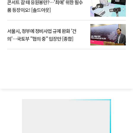
콘서트 갈 때 응원봉만?⋯'최애' 위한 필수
품 등장이오! [솔드아웃]
서울시, 정부에 정비사업 규제 완화 '건
의'⋯국토부 "협의 중" 입장만 [종합]