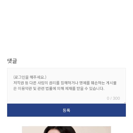
댓글
0 / 300