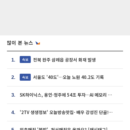
많이 본 뉴스
전북 완주 삼례읍 공장서 화재 발생
속보
1.
서울도 '40도'…오늘 노원 40.2도 기록
속보
2.
SK하이닉스, 용인·청주에 54조 투자…AI 메모리 생산기지 키운다
3.
'2TV 생생정보' 오늘방송맛집- 배우 강성진 단골! 쌀국수ㆍ푸팟퐁 커리 맛집 '블○○○'
4.
입추매직 '불발', 처서매직은 올까요? [해시태그]
5.