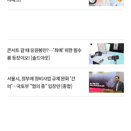
콘서트 갈 때 응원봉만?⋯'최애' 위한 필수
품 등장이오! [솔드아웃]
서울시, 정부에 정비사업 규제 완화 '건
의'⋯국토부 "협의 중" 입장만 [종합]