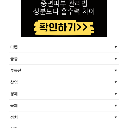
마켓
금융
부동산
산업
경제
국제
정치