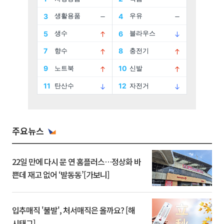
주요뉴스
22일 만에 다시 문 연 홈플러스…정상화 바
쁜데 재고 없어 ‘발동동’[가보니]
입추매직 '불발', 처서매직은 올까요? [해
시태그]